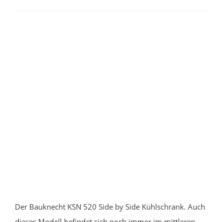
Der Bauknecht KSN 520 Side by Side Kühlschrank. Auch
dieses Modell befindet sich noch immer im mittleren