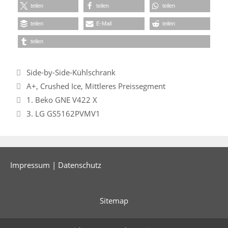
teilen
teilen
teilen
teilen
E-Mail
teilen
teilen
Kategorien
Side-by-Side-Kühlschrank
Schlagwörter
A+
,
Crushed Ice
,
Mittleres Preissegment
1. Beko GNE V422 X
3. LG GS5162PVMV1
Impressum
|
Datenschutz
Sitemap