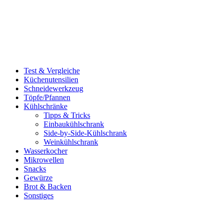
Test & Vergleiche
Küchenutensilien
Schneidewerkzeug
Töpfe/Pfannen
Kühlschränke
Tipps & Tricks
Einbaukühlschrank
Side-by-Side-Kühlschrank
Weinkühlschrank
Wasserkocher
Mikrowellen
Snacks
Gewürze
Brot & Backen
Sonstiges