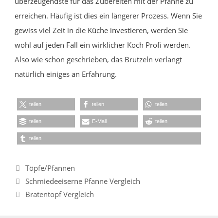
überzeugendste für das Zubereiten mit der Pfanne zu
erreichen. Häufig ist dies ein längerer Prozess. Wenn Sie
gewiss viel Zeit in die Küche investieren, werden Sie
wohl auf jeden Fall ein wirklicher Koch Profi werden.
Also wie schon geschrieben, das Brutzeln verlangt
natürlich einiges an Erfahrung.
teilen
teilen
teilen
teilen
E-Mail
teilen
teilen
Kategorien
Töpfe/Pfannen
Schmiedeeiserne Pfanne Vergleich
Bratentopf Vergleich