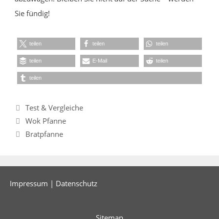
Sie fündig!
teilen
teilen
teilen
teilen
E-Mail
teilen
teilen
Kategorien
Test & Vergleiche
Wok Pfanne
Bratpfanne
Impressum
|
Datenschutz
Sitemap