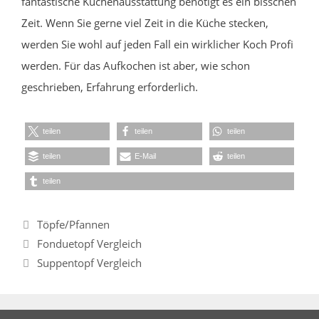
fantastische Küchenausstattung benötigt es ein bisschen
Zeit. Wenn Sie gerne viel Zeit in die Küche stecken,
werden Sie wohl auf jeden Fall ein wirklicher Koch Profi
werden. Für das Aufkochen ist aber, wie schon
geschrieben, Erfahrung erforderlich.
teilen
teilen
teilen
teilen
E-Mail
teilen
teilen
Kategorien
Töpfe/Pfannen
Fonduetopf Vergleich
Suppentopf Vergleich