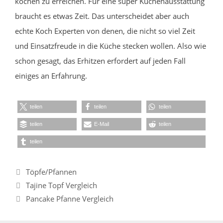
kochen zu erreichen. Für eine super Küchenausstattung
braucht es etwas Zeit. Das unterscheidet aber auch
echte Koch Experten von denen, die nicht so viel Zeit
und Einsatzfreude in die Küche stecken wollen. Also wie
schon gesagt, das Erhitzen erfordert auf jeden Fall
einiges an Erfahrung.
teilen
teilen
teilen
teilen
E-Mail
teilen
teilen
Kategorien
Töpfe/Pfannen
Tajine Topf Vergleich
Pancake Pfanne Vergleich