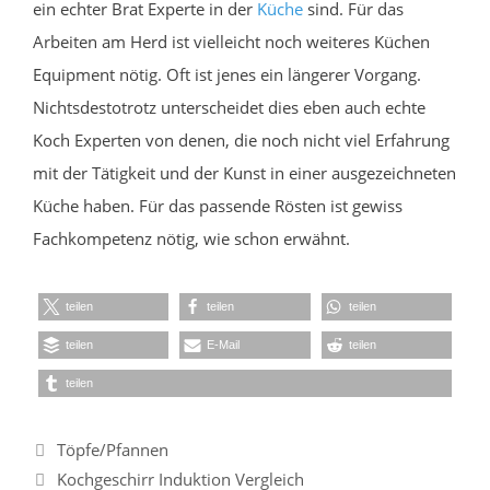
ein echter Brat Experte in der
Küche
sind. Für das
Arbeiten am Herd ist vielleicht noch weiteres Küchen
Equipment nötig. Oft ist jenes ein längerer Vorgang.
Nichtsdestotrotz unterscheidet dies eben auch echte
Koch Experten von denen, die noch nicht viel Erfahrung
mit der Tätigkeit und der Kunst in einer ausgezeichneten
Küche haben. Für das passende Rösten ist gewiss
Fachkompetenz nötig, wie schon erwähnt.
teilen
teilen
teilen
teilen
E-Mail
teilen
teilen
Kategorien
Töpfe/Pfannen
Kochgeschirr Induktion Vergleich