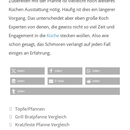
Zubereiten mit der Pfanne ist vielleicht noch weiteres
Küchen Ausstattung nötig. Häufig ist dies ein längerer
Vorgang. Das unterscheidet aber eben große Koch
Experten von denen, die gewiss nicht so viel Zeit und
Engagement in die
Küche
stecken wollen. Also wie
schon gesagt, das Schmoren verlangt auf jeden Fall
einiges an Erfahrung.
teilen
teilen
teilen
teilen
E-Mail
teilen
teilen
Kategorien
Töpfe/Pfannen
Grill Bratpfanne Vergleich
Kratzfeste Pfanne Vergleich