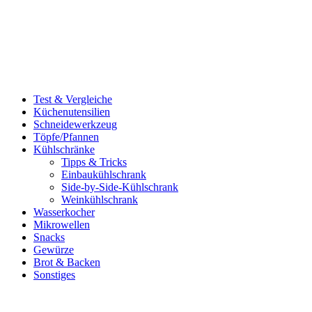
Test & Vergleiche
Küchenutensilien
Schneidewerkzeug
Töpfe/Pfannen
Kühlschränke
Tipps & Tricks
Einbaukühlschrank
Side-by-Side-Kühlschrank
Weinkühlschrank
Wasserkocher
Mikrowellen
Snacks
Gewürze
Brot & Backen
Sonstiges