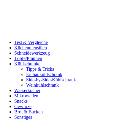
Test & Vergleiche
Küchenutensilien
Schneidewerkzeug
Töpfe/Pfannen
Kühlschränke
Tipps & Tricks
Einbaukühlschrank
Side-by-Side-Kühlschrank
Weinkühlschrank
Wasserkocher
Mikrowellen
Snacks
Gewürze
Brot & Backen
Sonstiges