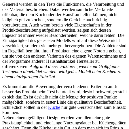
Generell werden in den Tests die Funktionen, die Verarbeitung und
das Material beschrieben. Dabei werden sämtliche Merkmale
offenbar, die dem Koch oder der Hausfrau helfen können, nicht
lediglich gut zu kochen, sondern die Gerichte auch richtig
vorzubereiten. Auch wenn bereits viele Eigenschaften in der
Produktbeschreibung aufgelistet werden, zeigen sich dessen
ungeachtet immer wieder Besonderheiten, welche darin fehlen. Die
Einzigartigkeit des getesteten Modells wird auf diese Weise nicht
verschleiert, sondern vielmehr gut hervorgehoben. Die Anbieter sind
im Regelfall bemüht, ihren Produkten eine eigene Note zu geben,
um sie von den anderen Varianten des eigenen Warensortiments und
der Programme anderer Haushaltsartikel-Hersteller zu
differenzieren.
Aufgrund dieser Faktoren, welche im Grillpfanne
Test genau abgebildet werden, wird jedes Modell beim Kochen zu
einem einzigartigen Fabrikat.
Es kommt auf die Bewertung der verschiedenen Kriterien an. Je
besser das Produkt beim Test beurteilt wird, desto hochwertiger stellt
es sich dar. Es ist deshalb nicht die Menge der positiven Punkte
maßgeblich, sondern in erster Linie die qualitative Beschaffenheit.
Schließlich sollten in der
Küche
nur gute Gerätschaften zum Einsatz
kommen.
Neben einem gefälligen Design werden vor allem eine gute
Praxistauglichkeit und eine lange Nutzungsdauer bei Küchengeräten
geschätzt. Denn die Küche ist ein Ort, an dem man sich im Prinzip