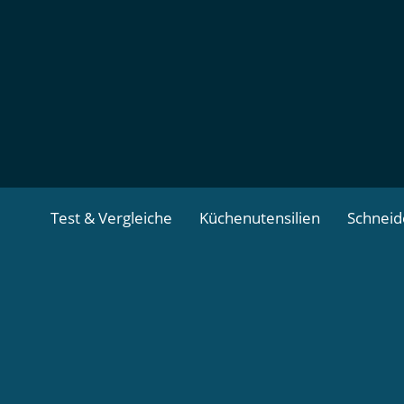
Zum
Inhalt
springen
Test & Vergleiche
Küchenutensilien
Schnei