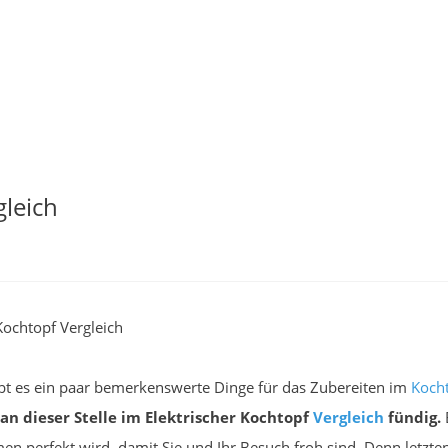
gleich
Kochtopf Vergleich
ibt es ein paar bemerkenswerte Dinge für das Zubereiten im
Koch
 an dieser Stelle im Elektrischer Kochtopf
Vergleich
fündig.
E
en perfekt wird, damit Sie und Ihr Besuch froh sind. Denn letzte