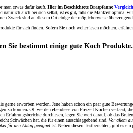
or man etwas dafür kauft.
Hier im Beschichtete Bratpfanne
Vergleic
 natürlich auch bei sich selbst, ist es gut, falls die Mahlzeit optimal w
 jenen Zweck sind an diesem Ort einige der möglicherweise überzeugend
rodukte für sich finden. Sofern Sie noch weiter lesen möchten, erfahren
en Sie bestimmt einige gute Koch Produkte.
, die gerne erworben werden. Jene haben schon ein paar gute Bewertun
gen zu können. Oft werden ebendiese von Freizeit Köchen verfasst, die 
 Erfahrungsberichte durchlesen, legen Sie wert darauf, ob das Braten l
leicht Schwächen hat, die für einen ausschlaggebend sind.
Vor allem au
el für den Alltag geeignet ist.
Neben diesen Testberichten, gibt es ein 