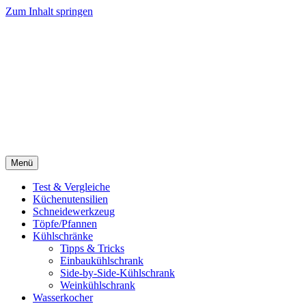
Zum Inhalt springen
Menü
Test & Vergleiche
Küchenutensilien
Schneidewerkzeug
Töpfe/Pfannen
Kühlschränke
Tipps & Tricks
Einbaukühlschrank
Side-by-Side-Kühlschrank
Weinkühlschrank
Wasserkocher