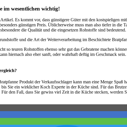
e im wesentlichen wichtig!
-Artikel. Es kommt vor, dass günstigere Güter mit den kostspieligen mit
esonders günstigen Preis. Üblicherweise muss man also tiefer in die Tasc
sbesondere die Qualität und die eingesetzen Rohstoffe sind bedeutend.
undstoffe und die Art der Weiterverarbeitung im Beschichtete Bratpfan
icht so teuren Rohstoffen ebenso sehr gut das Gebratene machen könne
n hiernach also eher sanft, oder wahrhaft deftig im Geschmack sein. Vi
rgleich?
 Bratpfanne Produkt der Verkaufsschlager kann man eine Menge Spaß h
, bis Sie ein wirklicher Koch Experte in der Küche sind. Für das Brutze
 Für den Fall, dass Sie gewiss viel Zeit in die Küche stecken, werden S