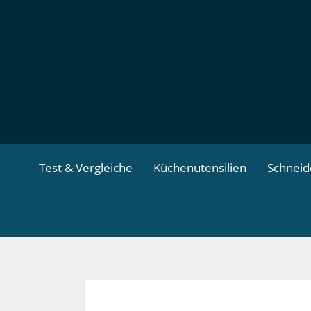
Zum
Inhalt
springen
Test & Vergleiche
Küchenutensilien
Schnei