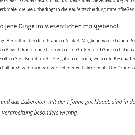
ren AMT Pfannen Test nutzen, um mehr über die Anwendung in der 
Merkmale, die Sie unbedingt in die Kaufentscheidung miteinfließe
nd jene Dinge im wesentlichen maßgebend!
tungs-Verhältnis bei dem Pfannen-Artikel. Möglicherweise haben P
nen Erwerb kann man sich freuen. Im Großen und Ganzen haben all
 sollten Sie also mit mehr Ausgaben rechnen, wenn die Beschaffenh
den Fall auch widerum von verschiedenen Faktoren ab. Die Grundst
 und das Zubereiten mit der Pfanne gut klappt, sind in 
 Verarbeitung besonders wichtig.