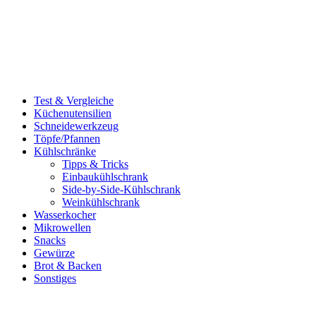
Test & Vergleiche
Küchenutensilien
Schneidewerkzeug
Töpfe/Pfannen
Kühlschränke
Tipps & Tricks
Einbaukühlschrank
Side-by-Side-Kühlschrank
Weinkühlschrank
Wasserkocher
Mikrowellen
Snacks
Gewürze
Brot & Backen
Sonstiges