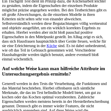
Ein Tischgrill Test dient im Prinzip dazu, die Küchenarbeit leichter
zu gestalten, indem die Eigenschaften der einzelnen Produkte
möglichst präzise angegeben werden. Bei den Testberichten gibt es
oft große Abweichungen, da die einzelnen Modelle in ihren
Kriterien nicht selten sehr von einander abweichen.
Selbstverständlich werden diese Begutachtungen völlig wertneutral
und objektiv ausgeführt, um ein wirklich korrektes Ergebnis zu
erhalten. Hierbei werden aber nicht bloß pauschal positive
Eigenschaften in den Mittelpunkt gestellt. Im Alltag zeigt es sich,
dass sich Hausfrauen hauptsächlich über Geräte freuen, welche für
sie eine Erleichterung in der
Küche
sind. Es ist dabei unbedeutend,
wie oft das Teil in Gebrauch genommen wird. Verschiedene
Haushaltsgeräte werden täglich benutzt, andere eventuell bloß
einmal wöchentlich.
Auf welche Weise kann man hilfreiche Attribute im
Untersuchungsergebnis ermitteln?
Generell werden in den Tests die Verarbeitung, die Funktionen und
das Material beschrieben. Hierbei offenbaren sich sämtliche
Merkmale, die das im Test befindliche Modell bietet, um gut zu
kochen oder das Kochen optimal vorzubereiten. Zahlreiche
Eigenschaften werden meistens bereits in der Herstellerbeschreibung
genannt. Dennoch gibt es immer wieder Features, die nicht
ausdrücklich angegeben sind. Auf diese Weise wird die