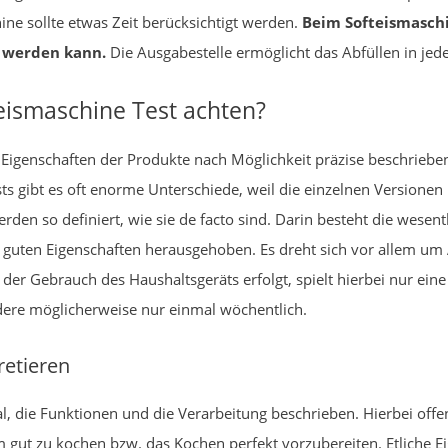
ine sollte etwas Zeit berücksichtigt werden.
Beim Softeismaschin
t werden kann.
Die Ausgabestelle ermöglicht das Abfüllen in jede
eismaschine Test achten?
e Eigenschaften der Produkte nach Möglichkeit präzise beschrieb
s gibt es oft enorme Unterschiede, weil die einzelnen Versionen i
den so definiert, wie sie de facto sind. Darin besteht die wesent
ell guten Eigenschaften herausgehoben. Es dreht sich vor allem um 
der Gebrauch des Haushaltsgeräts erfolgt, spielt hierbei nur ein
dere möglicherweise nur einmal wöchentlich.
retieren
l, die Funktionen und die Verarbeitung beschrieben. Hierbei off
 um gut zu kochen bzw. das Kochen perfekt vorzubereiten. Etliche 