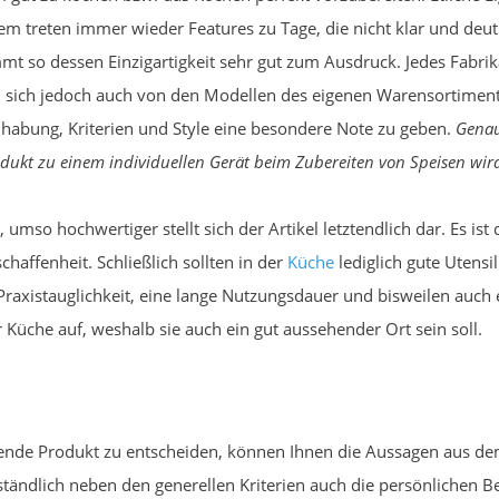
em treten immer wieder Features zu Tage, die nicht klar und deutl
mmt so dessen Einzigartigkeit sehr gut zum Ausdruck. Jedes Fabri
en, sich jedoch auch von den Modellen des eigenen Warensortimen
habung, Kriterien und Style eine besondere Note zu geben.
Genau
dukt zu einem individuellen Gerät beim Zubereiten von Speisen wir
 umso hochwertiger stellt sich der Artikel letztendlich dar. Es ist
affenheit. Schließlich sollten in der
Küche
lediglich gute Utens
Praxistauglichkeit, eine lange Nutzungsdauer und bisweilen auch 
 Küche auf, weshalb sie auch ein gut aussehender Ort sein soll.
sende Produkt zu entscheiden, können Ihnen die Aussagen aus de
rständlich neben den generellen Kriterien auch die persönlichen Be