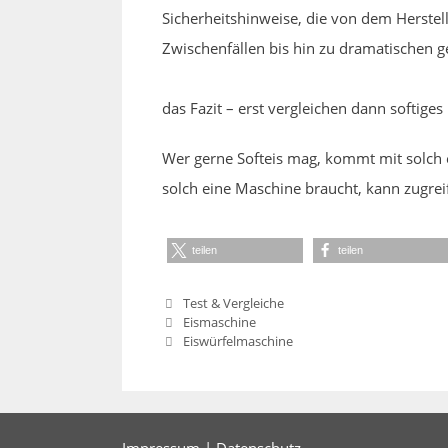
Sicherheitshinweise, die von dem Herstel
Zwischenfällen bis hin zu dramatischen 
das Fazit – erst vergleichen dann softiges 
Wer gerne Softeis mag, kommt mit solch e
solch eine Maschine braucht, kann zugrei
teilen
teilen
Kategorien
Test & Vergleiche
Eismaschine
Eiswürfelmaschine
Impressum
|
Datenschutz