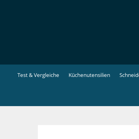
Zum
Inhalt
springen
Test & Vergleiche
Küchenutensilien
Schnei