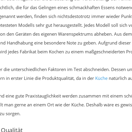
chtlich, die für das Gelingen eines schmackhaften Essens notwend
enannt werden, finden sich nichtsdestotrotz immer wieder Punkte
getesteten Modells sehr gut herausgestellt. Jedes Modell soll sic
ch von den Geräten des eigenen Warenspektrums abheben. Aus dem 
 und Handhabung eine besondere Note zu geben. Aufgrund dieser E
ird jedes Fabrikat beim Kochen zu einem maßgeschneiderten Pr
er die unterschiedlichen Faktoren im Test abschneiden. Dessen ung
 in erster Linie die Produktqualität, da in der
Küche
natürlich a
und eine gute Praxistauglichkeit werden zusammen mit einem sch
lt man gerne an einem Ort wie der Küche. Deshalb wäre es gewiss 
zu sorgen.
 Qualität