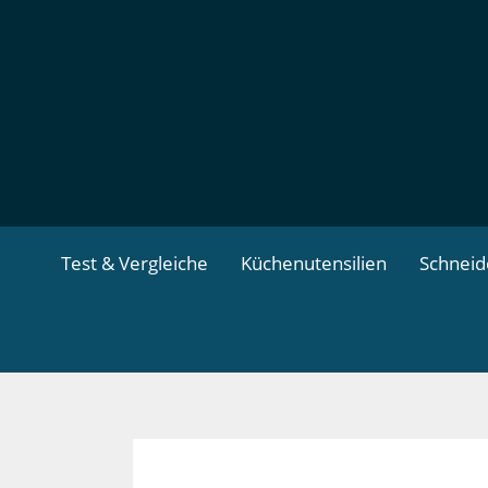
Zum
Inhalt
springen
Test & Vergleiche
Küchenutensilien
Schnei