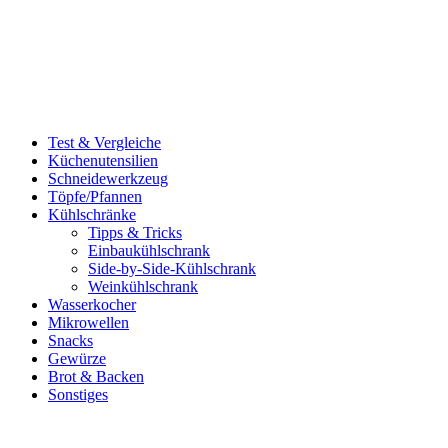
Test & Vergleiche
Küchenutensilien
Schneidewerkzeug
Töpfe/Pfannen
Kühlschränke
Tipps & Tricks
Einbaukühlschrank
Side-by-Side-Kühlschrank
Weinkühlschrank
Wasserkocher
Mikrowellen
Snacks
Gewürze
Brot & Backen
Sonstiges