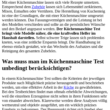
Mit einer Küchenmaschine lassen sich viele Rezepte umsetzen.
Entsprechend dem
Zubehör
lassen sich Lebensmittel zerkleinern,
Mixen, Entsaften oder Verrühren. Die Herstellung von Kuchenteig
ist eine der Grundlagen, die mit einer Küchenmaschine umgesetzt
werden können. Das Fassungsvermögen und die Leistung ist bei
den Modellen verschieden und sollte an die persönlichen Wünsche
und den Bedarf angepasst werden.
Der Küchenmaschine Test
bringt viele Modelle näher, die eine kraftvollen Helfer im
Haushalt darstellen.
Selbst schwere Teige lassen sich problemlos
kneten, was eine zeitliche Ersparnis bringt. Die Handhabung ist
ebenso einfach gestaltet, wie das Wechseln des Aufsatzes und die
Reinigung des gesamten Zubehörs.
Was muss man im Küchenmaschine Test
unbedingt berücksichtigen?
In einem Küchenmaschine Test sollten die Kriterien der jeweiligen
Produkte nach Möglichkeit präzise herausgestellt und beschrieben
werden, um eine effektive Arbeit in der
Küche
zu gewährleisten.
Bei den Testberichten findet man oftmals erhebliche Abweichungen,
weil die einzelnen Erzeugnisse nicht selten in ihren Funktionen sehr
von einander abweichen. Klarerweise werden diese Analysen völlig
wertneutral und objektiv ausgeführt, um ein wirklich präzises
Ergebnis zu bekommen. Der Brennpunkt richtet sich hierbei aber