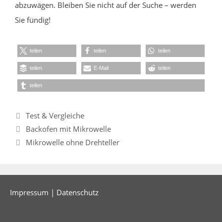
abzuwägen. Bleiben Sie nicht auf der Suche – werden
Sie fündig!
teilen
teilen
teilen
teilen
E-Mail
teilen
teilen
Kategorien
Test & Vergleiche
Backofen mit Mikrowelle
Mikrowelle ohne Drehteller
Impressum
|
Datenschutz