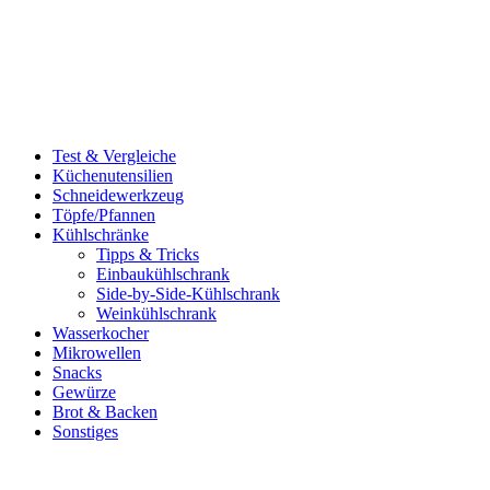
Test & Vergleiche
Küchenutensilien
Schneidewerkzeug
Töpfe/Pfannen
Kühlschränke
Tipps & Tricks
Einbaukühlschrank
Side-by-Side-Kühlschrank
Weinkühlschrank
Wasserkocher
Mikrowellen
Snacks
Gewürze
Brot & Backen
Sonstiges