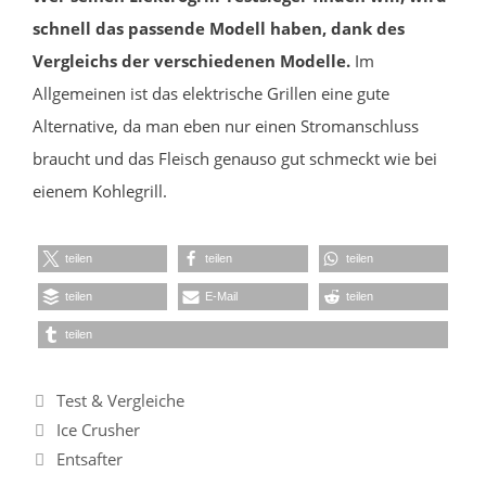
schnell das passende Modell haben, dank des
Vergleichs der verschiedenen Modelle.
Im
Allgemeinen ist das elektrische Grillen eine gute
Alternative, da man eben nur einen Stromanschluss
braucht und das Fleisch genauso gut schmeckt wie bei
eienem Kohlegrill.
teilen
teilen
teilen
teilen
E-Mail
teilen
teilen
Kategorien
Test & Vergleiche
Ice Crusher
Entsafter