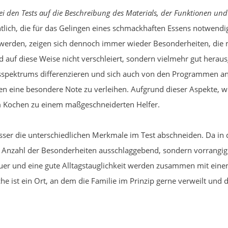
 den Tests auf die Beschreibung des Materials, der Funktionen und 
tlich, die für das Gelingen eines schmackhaften Essens notwendig
t werden, zeigen sich dennoch immer wieder Besonderheiten, die 
rd auf diese Weise nicht verschleiert, sondern vielmehr gut heraus
pektrums differenzieren und sich auch von den Programmen ande
n eine besondere Note zu verleihen. Aufgrund dieser Aspekte, we
m Kochen zu einem maßgeschneiderten Helfer.
esser die unterschiedlichen Merkmale im Test abschneiden. Da in 
e Anzahl der Besonderheiten ausschlaggebend, sondern vorrangig 
uer und eine gute Alltagstauglichkeit werden zusammen mit eine
he ist ein Ort, an dem die Familie im Prinzip gerne verweilt un