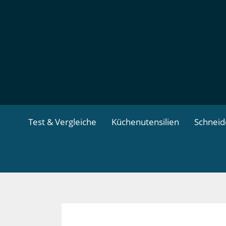
Zum
Inhalt
springen
Test & Vergleiche
Küchenutensilien
Schnei