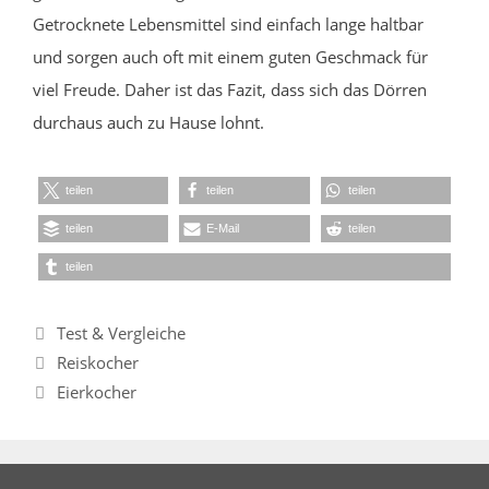
Getrocknete Lebensmittel sind einfach lange haltbar
und sorgen auch oft mit einem guten Geschmack für
viel Freude. Daher ist das Fazit, dass sich das Dörren
durchaus auch zu Hause lohnt.
teilen
teilen
teilen
teilen
E-Mail
teilen
teilen
Kategorien
Test & Vergleiche
Reiskocher
Eierkocher