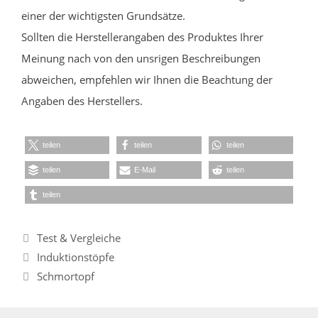
einer der wichtigsten Grundsätze.
Sollten die Herstellerangaben des Produktes Ihrer
Meinung nach von den unsrigen Beschreibungen
abweichen, empfehlen wir Ihnen die Beachtung der
Angaben des Herstellers.
teilen
teilen
teilen
teilen
E-Mail
teilen
teilen
Kategorien
Test & Vergleiche
Induktionstöpfe
Schmortopf