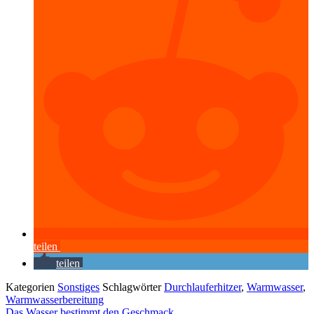
teilen
teilen
Kategorien
Sonstiges
Schlagwörter
Durchlauferhitzer
,
Warmwasser
,
Warmwasserbereitung
Das Wasser bestimmt den Geschmack