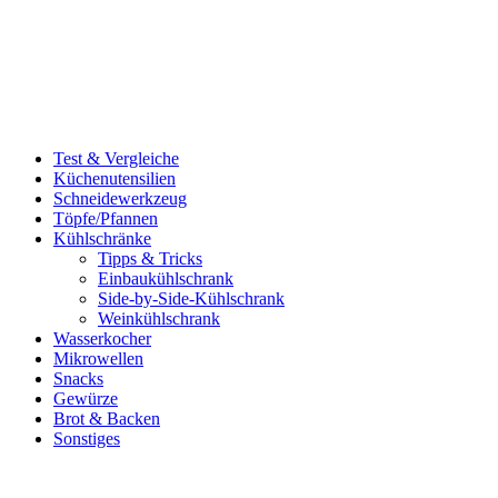
Test & Vergleiche
Küchenutensilien
Schneidewerkzeug
Töpfe/Pfannen
Kühlschränke
Tipps & Tricks
Einbaukühlschrank
Side-by-Side-Kühlschrank
Weinkühlschrank
Wasserkocher
Mikrowellen
Snacks
Gewürze
Brot & Backen
Sonstiges