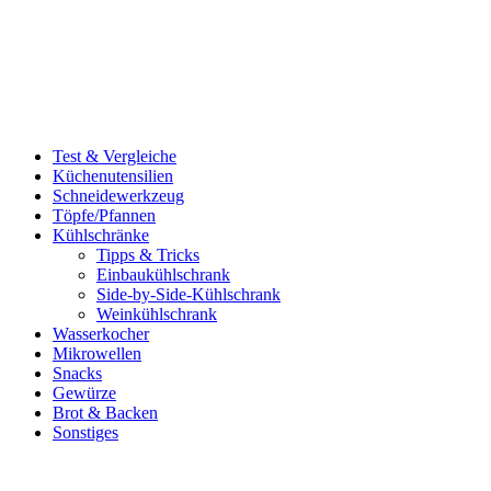
Test & Vergleiche
Küchenutensilien
Schneidewerkzeug
Töpfe/Pfannen
Kühlschränke
Tipps & Tricks
Einbaukühlschrank
Side-by-Side-Kühlschrank
Weinkühlschrank
Wasserkocher
Mikrowellen
Snacks
Gewürze
Brot & Backen
Sonstiges