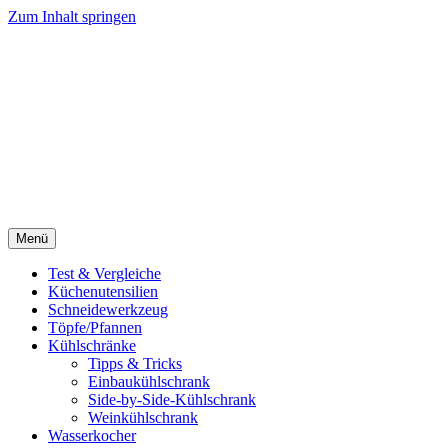
Zum Inhalt springen
Menü
Test & Vergleiche
Küchenutensilien
Schneidewerkzeug
Töpfe/Pfannen
Kühlschränke
Tipps & Tricks
Einbaukühlschrank
Side-by-Side-Kühlschrank
Weinkühlschrank
Wasserkocher