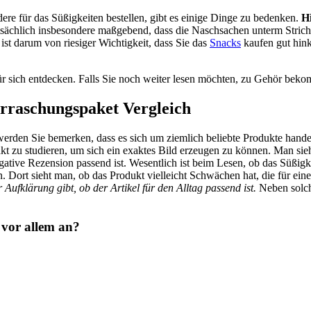
ere für das Süßigkeiten bestellen, gibt es einige Dinge zu bedenken.
H
atsächlich insbesondere maßgebend, dass die Naschsachen unterm Strich 
st darum von riesiger Wichtigkeit, dass Sie das
Snacks
kaufen gut hink
ür sich entdecken. Falls Sie noch weiter lesen möchten, zu Gehör bekom
rraschungspaket Vergleich
, werden Sie bemerken, dass es sich um ziemlich beliebte Produkte han
kt zu studieren, um sich ein exaktes Bild erzeugen zu können. Man sie
tive Rezension passend ist. Wesentlich ist beim Lesen, ob das Süßigkei
 Dort sieht man, ob das Produkt vielleicht Schwächen hat, die für ei
ufklärung gibt, ob der Artikel für den Alltag passend ist.
Neben solche
 vor allem an?