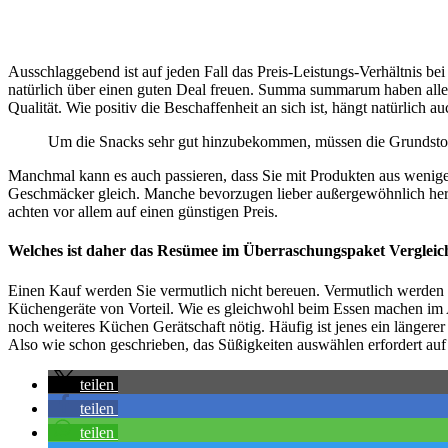
Ausschlaggebend ist auf jeden Fall das Preis-Leistungs-Verhältnis b
natürlich über einen guten Deal freuen. Summa summarum haben allerdi
Qualität. Wie positiv die Beschaffenheit an sich ist, hängt natürlich
Um die Snacks sehr gut hinzubekommen, müssen die Grundstoff
Manchmal kann es auch passieren, dass Sie mit Produkten aus wenige
Geschmäcker gleich. Manche bevorzugen lieber außergewöhnlich her
achten vor allem auf einen günstigen Preis.
Welches ist daher das Resümee im Überraschungspaket Vergleic
Einen Kauf werden Sie vermutlich nicht bereuen. Vermutlich werden 
Küchengeräte von Vorteil. Wie es gleichwohl beim Essen machen im Al
noch weiteres Küchen Gerätschaft nötig. Häufig ist jenes ein längerer
Also wie schon geschrieben, das Süßigkeiten auswählen erfordert auf 
teilen
teilen
teilen