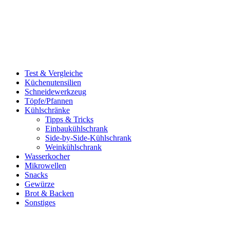
Test & Vergleiche
Küchenutensilien
Schneidewerkzeug
Töpfe/Pfannen
Kühlschränke
Tipps & Tricks
Einbaukühlschrank
Side-by-Side-Kühlschrank
Weinkühlschrank
Wasserkocher
Mikrowellen
Snacks
Gewürze
Brot & Backen
Sonstiges