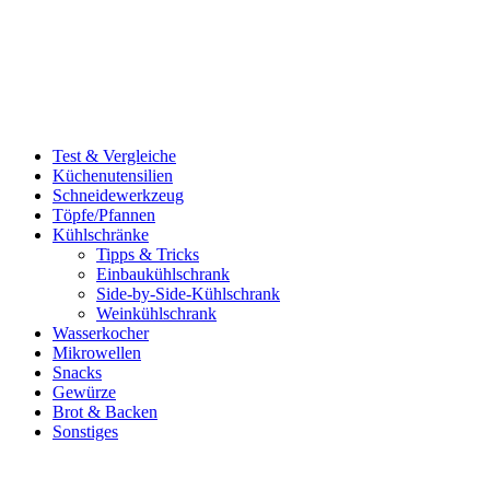
Test & Vergleiche
Küchenutensilien
Schneidewerkzeug
Töpfe/Pfannen
Kühlschränke
Tipps & Tricks
Einbaukühlschrank
Side-by-Side-Kühlschrank
Weinkühlschrank
Wasserkocher
Mikrowellen
Snacks
Gewürze
Brot & Backen
Sonstiges