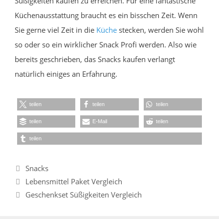
Süßigkeiten kaufen zu erreichen. Für eine fantastische
Küchenausstattung braucht es ein bisschen Zeit. Wenn
Sie gerne viel Zeit in die
Küche
stecken, werden Sie wohl
so oder so ein wirklicher Snack Profi werden. Also wie
bereits geschrieben, das Snacks kaufen verlangt
natürlich einiges an Erfahrung.
teilen
teilen
teilen
teilen
E-Mail
teilen
teilen
Kategorien
Snacks
Lebensmittel Paket Vergleich
Geschenkset Süßigkeiten Vergleich