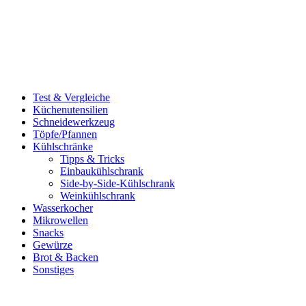
Test & Vergleiche
Küchenutensilien
Schneidewerkzeug
Töpfe/Pfannen
Kühlschränke
Tipps & Tricks
Einbaukühlschrank
Side-by-Side-Kühlschrank
Weinkühlschrank
Wasserkocher
Mikrowellen
Snacks
Gewürze
Brot & Backen
Sonstiges