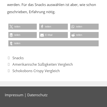
werden. Für das Snacks auswählen ist aber, wie schon
geschrieben, Erfahrung nötig.
teilen
teilen
teilen
teilen
E-Mail
teilen
teilen
Kategorien
Snacks
Amerikanische Süßigkeiten Vergleich
Schokobons Crispy Vergleich
Impressum
|
Datenschutz