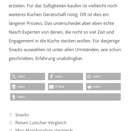
erzielen. Für das Süßigkeiten kaufen ist vielleicht noch
weiteres Küchen Gerätschaft nötig. Oft ist dies ein
längerer Prozess. Das unterscheidet aber eben echte
Nasch Experten von denen, die nicht so viel Zeit und
Engagement in die Küche stecken wollen. Für dasjenige
Snacks auswählen ist unter allen Umständen, wie schon
geschrieben, Erfahrung unabdingbar.
teilen
teilen
teilen
teilen
E-Mail
teilen
teilen
Kategorien
Snacks
Riesen Lutscher Vergleich
Mini Marshmallow Vergleich