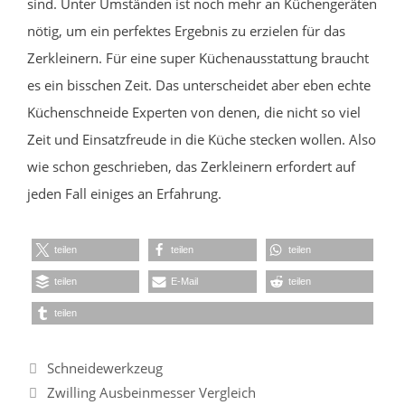
sind. Unter Umständen ist noch mehr an Küchengeräten
nötig, um ein perfektes Ergebnis zu erzielen für das
Zerkleinern. Für eine super Küchenausstattung braucht
es ein bisschen Zeit. Das unterscheidet aber eben echte
Küchenschneide Experten von denen, die nicht so viel
Zeit und Einsatzfreude in die Küche stecken wollen. Also
wie schon geschrieben, das Zerkleinern erfordert auf
jeden Fall einiges an Erfahrung.
teilen
teilen
teilen
teilen
E-Mail
teilen
teilen
Kategorien
Schneidewerkzeug
Zwilling Ausbeinmesser Vergleich