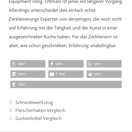
Equipment nötig. Oftmals ist jenes ein längerer Vorgang.
Allerdings unterscheidet dies einfach echte
Zerkleinerungs Experten von denjenigen, die noch nicht
viel Erfahrung mit der Tätigkeit und der Kunst in einer
ausgezeichneten Küche haben. Für das Zerkleinern ist
aber, wie schon geschrieben, Erfahrung unabdingbar.
teilen
teilen
teilen
teilen
E-Mail
teilen
teilen
Kategorien
Schneidewerkzeug
Fleischerhaken Vergleich
Gurkenhobel Vergleich