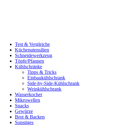
Test & Vergleiche
Küchenutensilien
Schneidewerkzeug
Töpfe/Pfannen
Kühlschränke
Tipps & Tricks
Einbaukühlschrank
Side-by-Side-Kühlschrank
Weinkühlschrank
Wasserkocher
Mikrowellen
Snacks
Gewürze
Brot & Backen
Sonstiges