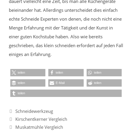
dauert vielleicht eine Zeit, bis man alle Küchengeräte
beieinander hat. Allerdings unterscheidet dies einfach
echte Schneide Experten von denen, die noch nicht eine
Menge Erfahrung mit der Tätigkeit und der Kunst in
einer guten Kochstube haben. Also wie bereits
geschrieben, das klein schneiden erfordert auf jeden Fall
einiges an Erfahrung.
teilen
teilen
teilen
teilen
E-Mail
teilen
teilen
Kategorien
Schneidewerkzeug
Kirschentkerner Vergleich
Muskatmühle Vergleich