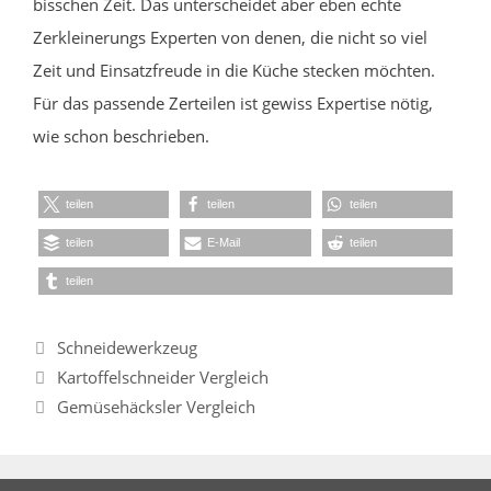
bisschen Zeit. Das unterscheidet aber eben echte
Zerkleinerungs Experten von denen, die nicht so viel
Zeit und Einsatzfreude in die Küche stecken möchten.
Für das passende Zerteilen ist gewiss Expertise nötig,
wie schon beschrieben.
teilen
teilen
teilen
teilen
E-Mail
teilen
teilen
Kategorien
Schneidewerkzeug
Kartoffelschneider Vergleich
Gemüsehäcksler Vergleich