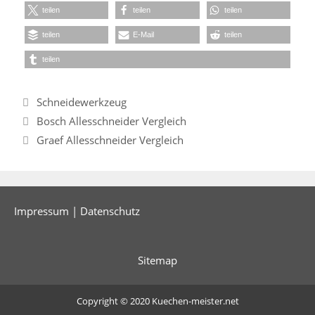
teilen
teilen
teilen
teilen
E-Mail
teilen
teilen
Kategorien
Schneidewerkzeug
Bosch Allesschneider Vergleich
Graef Allesschneider Vergleich
Impressum
|
Datenschutz
Sitemap
Copyright © 2020
Kuechen-meister.net