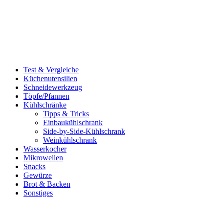
Test & Vergleiche
Küchenutensilien
Schneidewerkzeug
Töpfe/Pfannen
Kühlschränke
Tipps & Tricks
Einbaukühlschrank
Side-by-Side-Kühlschrank
Weinkühlschrank
Wasserkocher
Mikrowellen
Snacks
Gewürze
Brot & Backen
Sonstiges