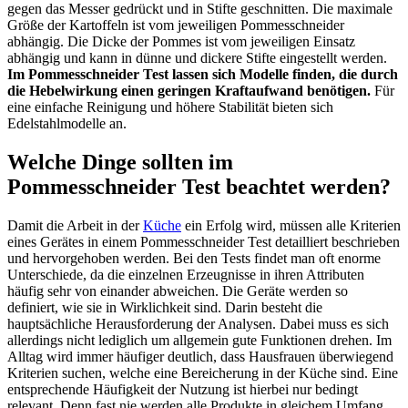
gegen das Messer gedrückt und in Stifte geschnitten. Die maximale
Größe der Kartoffeln ist vom jeweiligen Pommesschneider
abhängig. Die Dicke der Pommes ist vom jeweiligen Einsatz
abhängig und kann in dünne und dickere Stifte eingestellt werden.
Im Pommesschneider Test lassen sich Modelle finden, die durch
die Hebelwirkung einen geringen Kraftaufwand benötigen.
Für
eine einfache Reinigung und höhere Stabilität bieten sich
Edelstahlmodelle an.
Welche Dinge sollten im
Pommesschneider Test beachtet werden?
Damit die Arbeit in der
Küche
ein Erfolg wird, müssen alle Kriterien
eines Gerätes in einem Pommesschneider Test detailliert beschrieben
und hervorgehoben werden. Bei den Tests findet man oft enorme
Unterschiede, da die einzelnen Erzeugnisse in ihren Attributen
häufig sehr von einander abweichen. Die Geräte werden so
definiert, wie sie in Wirklichkeit sind. Darin besteht die
hauptsächliche Herausforderung der Analysen. Dabei muss es sich
allerdings nicht lediglich um allgemein gute Funktionen drehen. Im
Alltag wird immer häufiger deutlich, dass Hausfrauen überwiegend
Kriterien suchen, welche eine Bereicherung in der Küche sind. Eine
entsprechende Häufigkeit der Nutzung ist hierbei nur bedingt
relevant. Denn fast nie werden alle Produkte in gleichem Umfang