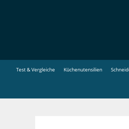
Zum
Inhalt
springen
Test & Vergleiche
Küchenutensilien
Schnei