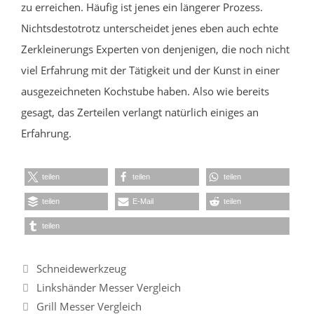
zu erreichen. Häufig ist jenes ein längerer Prozess.
Nichtsdestotrotz unterscheidet jenes eben auch echte
Zerkleinerungs Experten von denjenigen, die noch nicht
viel Erfahrung mit der Tätigkeit und der Kunst in einer
ausgezeichneten Kochstube haben. Also wie bereits
gesagt, das Zerteilen verlangt natürlich einiges an
Erfahrung.
teilen
teilen
teilen
teilen
E-Mail
teilen
teilen
Kategorien
Schneidewerkzeug
Linkshänder Messer Vergleich
Grill Messer Vergleich