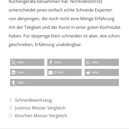
Küchengeräte beisammen hat. Nichtsdestotrotz
unterscheidet jenes einfach echte Schneide Experten
von denjenigen, die noch nicht eine Menge Erfahrung
mit der Tätigkeit und der Kunst in einer guten Kochstube
haben. Für dasjenige klein schneiden ist aber, wie schon
geschrieben, Erfahrung unabdingbar.
teilen
teilen
teilen
teilen
E-Mail
teilen
teilen
Kategorien
Schneidewerkzeug
Justinus Messer Vergleich
Knochen Messer Vergleich