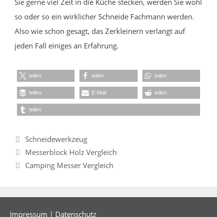
Sie gerne viel Zeit in die Küche stecken, werden Sie wohl
so oder so ein wirklicher Schneide Fachmann werden.
Also wie schon gesagt, das Zerkleinern verlangt auf
jeden Fall einiges an Erfahrung.
teilen
teilen
teilen
teilen
E-Mail
teilen
teilen
Kategorien
Schneidewerkzeug
Messerblock Holz Vergleich
Camping Messer Vergleich
Impressum
|
Datenschutz