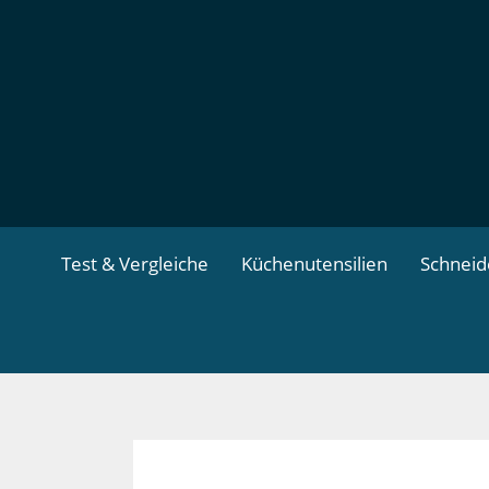
Zum
Inhalt
springen
Test & Vergleiche
Küchenutensilien
Schnei