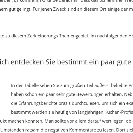
in werden. Es kommt im Grunde darauf an, dass das Schlemmen Fre
inern gut gelingt. Für jenen Zweck sind an diesem Ort einige der
dukte zu diesem Zerkleinerungs Themengebiet. Im nachfolgenden A
ich entdecken Sie bestimmt ein paar gute
In der Tabelle sehen Sie zum großen Teil äußerst beliebte P
haben schon ein paar sehr gute Bewertungen erhalten. Neb
die Erfahrungsberichte präzis durchzulesen, um sich ein ex
bestimmt werden sie häufig von langjährigen Küchen-Profis g
t machen konnten. Man sollte vor allem darauf wert legen, ob e
len Umständen ratsam die negativen Kommentare zu lesen. Dort si