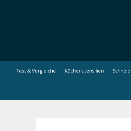
Zum
Inhalt
springen
Test & Vergleiche
Küchenutensilien
Schnei