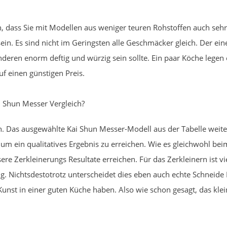
 dass Sie mit Modellen aus weniger teuren Rohstoffen auch seh
sein. Es sind nicht im Geringsten alle Geschmäcker gleich. Der e
eren enorm deftig und würzig sein sollte. Ein paar Köche lege
f einen günstigen Preis.
 Shun Messer Vergleich?
. Das ausgewählte Kai Shun Messer-Modell aus der Tabelle weiter
, um ein qualitatives Ergebnis zu erreichen. Wie es gleichwohl b
re Zerkleinerungs Resultate erreichen. Für das Zerkleinern ist v
ang. Nichtsdestotrotz unterscheidet dies eben auch echte Schneide
nst in einer guten Küche haben. Also wie schon gesagt, das klein