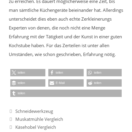
zu erreichen. Es dauert möglicherweise eine Zeit, bis
man sämtliche Küchengeräte beieinander hat. Allerdings
unterscheidet dies eben auch echte Zerkleinerungs
Experten von denen, die noch nicht eine Menge
Erfahrung mit der Tätigkeit und der Kunst in einer guten
Kochstube haben. Für das Zerteilen ist unter allen
Umständen, wie schon geschrieben, Erfahrung nötig.
teilen
teilen
teilen
teilen
E-Mail
teilen
teilen
Kategorien
Schneidewerkzeug
Muskatmühle Vergleich
Käsehobel Vergleich