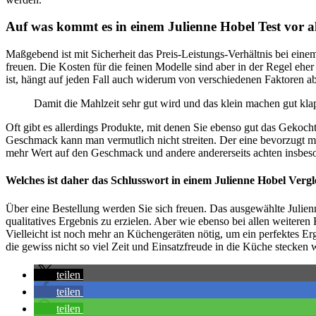
Auf was kommt es in einem Julienne Hobel Test vor a
Maßgebend ist mit Sicherheit das Preis-Leistungs-Verhältnis bei ein
freuen. Die Kosten für die feinen Modelle sind aber in der Regel ehe
ist, hängt auf jeden Fall auch widerum von verschiedenen Faktoren ab
Damit die Mahlzeit sehr gut wird und das klein machen gut kla
Oft gibt es allerdings Produkte, mit denen Sie ebenso gut das Gekoc
Geschmack kann man vermutlich nicht streiten. Der eine bevorzugt mö
mehr Wert auf den Geschmack und andere andererseits achten insbeso
Welches ist daher das Schlusswort in einem Julienne Hobel Vergl
Über eine Bestellung werden Sie sich freuen. Das ausgewählte Julienn
qualitatives Ergebnis zu erzielen. Aber wie ebenso bei allen weitere
Vielleicht ist noch mehr an Küchengeräten nötig, um ein perfektes Er
die gewiss nicht so viel Zeit und Einsatzfreude in die Küche stecken 
teilen
teilen
teilen