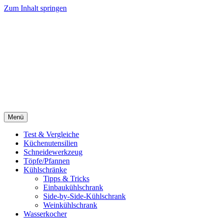
Zum Inhalt springen
Menü
Test & Vergleiche
Küchenutensilien
Schneidewerkzeug
Töpfe/Pfannen
Kühlschränke
Tipps & Tricks
Einbaukühlschrank
Side-by-Side-Kühlschrank
Weinkühlschrank
Wasserkocher