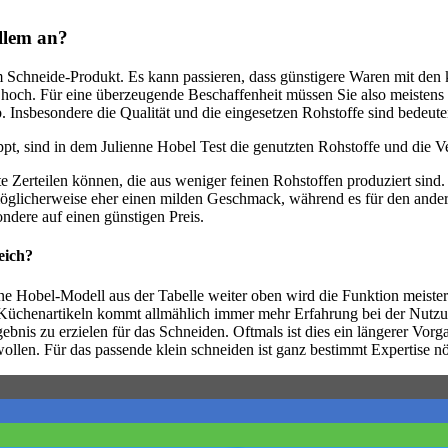
llem an?
em Schneide-Produkt. Es kann passieren, dass günstigere Waren mit den
r hoch. Für eine überzeugende Beschaffenheit müssen Sie also meistens 
. Insbesondere die Qualität und die eingesetzen Rohstoffe sind bedeute
ppt, sind in dem Julienne Hobel Test die genutzten Rohstoffe und die V
hte Zerteilen können, die aus weniger feinen Rohstoffen produziert si
glicherweise eher einen milden Geschmack, während es für den anderen 
ndere auf einen günstigen Preis.
eich?
e Hobel-Modell aus der Tabelle weiter oben wird die Funktion meistern
n Küchenartikeln kommt allmählich immer mehr Erfahrung bei der Nutzun
gebnis zu erzielen für das Schneiden. Oftmals ist dies ein längerer Vo
wollen. Für das passende klein schneiden ist ganz bestimmt Expertise n