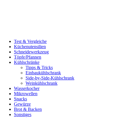
Test & Vergleiche
Küchenutensilien
Schneidewerkzeug
Töpfe/Pfannen
Kühlschränke
Tipps & Tricks
Einbaukühlschrank
Side-by-Side-Kühlschrank
Weinkühlschrank
Wasserkocher
Mikrowellen
Snacks
Gewürze
Brot & Backen
Sonstiges